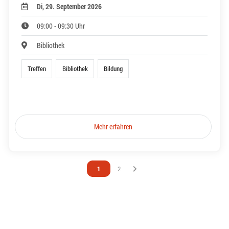
Di, 29. September 2026
09:00 - 09:30 Uhr
Bibliothek
Treffen
Bibliothek
Bildung
Mehr erfahren
Vous êtes sur la page
1
Vous êtes sur la page
2