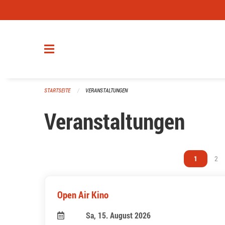
Navigation überspringen
STARTSEITE
VERANSTALTUNGEN
Veranstaltungen
Vous êtes s
1
Vou
2
Open Air Kino
Sa, 15. August 2026