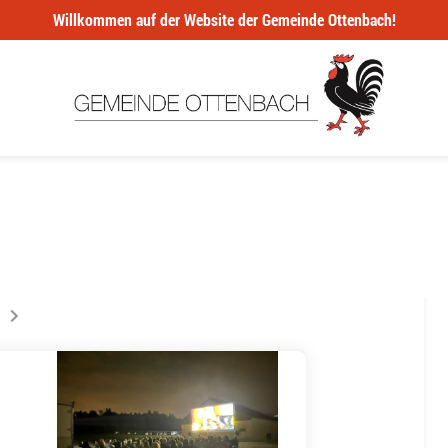
Willkommen auf der Website der Gemeinde Ottenbach!
ur la page
s êtes sur la page