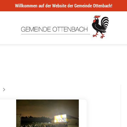
Willkommen auf der Website der Gemeinde Ottenbach!
ur la page
s êtes sur la page