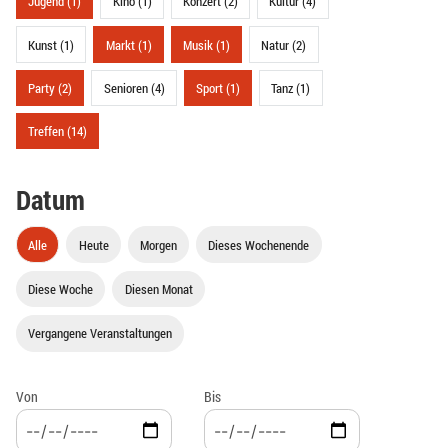
Jugend (1)
Kino (1)
Konzert (2)
Kultur (4)
Kunst (1)
Markt (1)
Musik (1)
Natur (2)
Party (2)
Senioren (4)
Sport (1)
Tanz (1)
Treffen (14)
Datum
Alle
Heute
Morgen
Dieses Wochenende
Diese Woche
Diesen Monat
Vergangene Veranstaltungen
Von
Bis