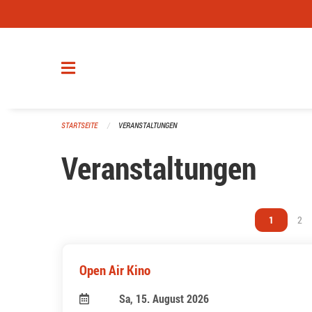
Navigation überspringen
STARTSEITE
VERANSTALTUNGEN
Veranstaltungen
Vous êtes s
1
Vou
2
Open Air Kino
Sa, 15. August 2026