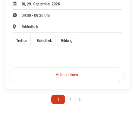
Di, 29. September 2026
09:00 - 09:30 Uhr
Bibliothek
Treffen
Bibliothek
Bildung
Mehr erfahren
Vous êtes sur la page
1
Vous êtes sur la page
2