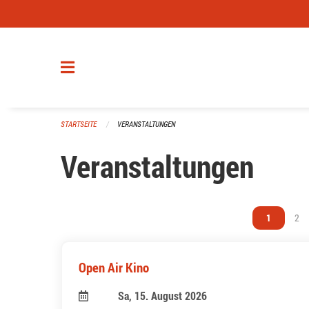
Navigation überspringen
STARTSEITE
VERANSTALTUNGEN
Veranstaltungen
Vous êtes s
1
Vou
2
Open Air Kino
Sa, 15. August 2026