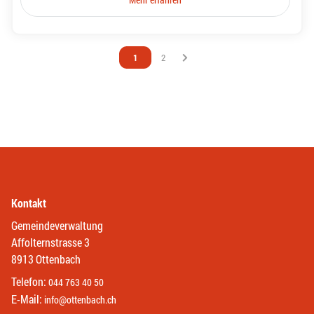
Vous êtes sur la page
1
Vous êtes sur la page
2
Kontakt
Gemeindeverwaltung
Affolternstrasse 3
8913 Ottenbach
Telefon:
044 763 40 50
E-Mail:
info@ottenbach.ch