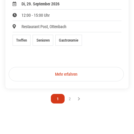
Di, 29. September 2026
12:00 - 15:00 Uhr
Restaurant Post, Ottenbach
Treffen
Senioren
Gastronomie
Mehr erfahren
Vous êtes sur la page
1
Vous êtes sur la page
2