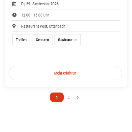
Di, 29. September 2026
12:00 - 15:00 Uhr
Restaurant Post, Ottenbach
Treffen
Senioren
Gastronomie
Mehr erfahren
Vous êtes sur la page
1
Vous êtes sur la page
2