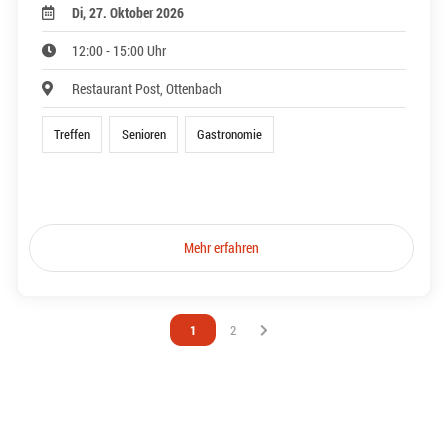
Di, 27. Oktober 2026
12:00 - 15:00 Uhr
Restaurant Post, Ottenbach
Treffen
Senioren
Gastronomie
Mehr erfahren
Vous êtes sur la page
1
Vous êtes sur la page
2