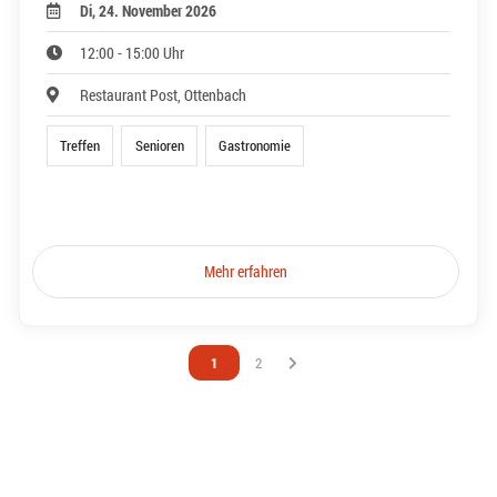
Di, 24. November 2026
12:00 - 15:00 Uhr
Restaurant Post, Ottenbach
Treffen
Senioren
Gastronomie
Mehr erfahren
Vous êtes sur la page
1
Vous êtes sur la page
2