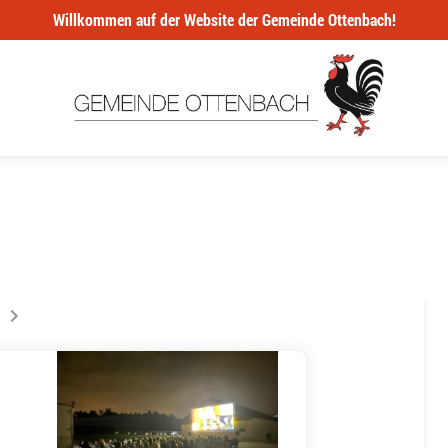
Willkommen auf der Website der Gemeinde Ottenbach!
ur la page
s êtes sur la page