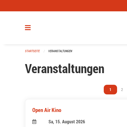
Navigation überspringen
STARTSEITE
VERANSTALTUNGEN
Veranstaltungen
Vous êtes s
1
Vou
2
Open Air Kino
Sa, 15. August 2026