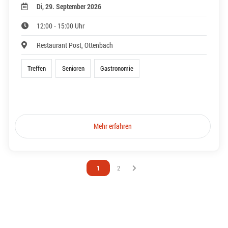
Di, 29. September 2026
12:00 - 15:00 Uhr
Restaurant Post, Ottenbach
Treffen
Senioren
Gastronomie
Mehr erfahren
Vous êtes sur la page
1
Vous êtes sur la page
2