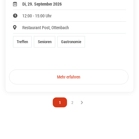
Di, 29. September 2026
12:00 - 15:00 Uhr
Restaurant Post, Ottenbach
Treffen
Senioren
Gastronomie
Mehr erfahren
Vous êtes sur la page
1
Vous êtes sur la page
2