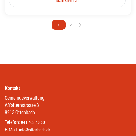
Vous êtes sur la page
1
Vous êtes sur la page
2
Kontakt
Gemeindeverwaltung
Affolternstrasse 3
8913 Ottenbach
Telefon:
044 763 40 50
E-Mail:
info@ottenbach.ch