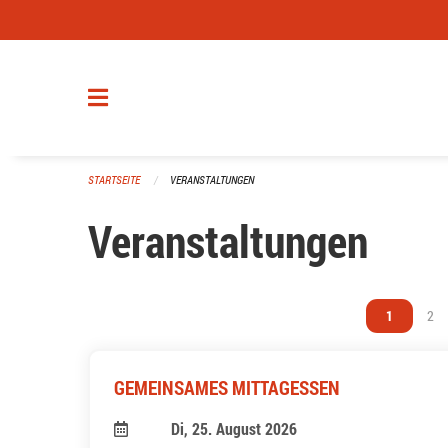
Navigation überspringen
STARTSEITE
VERANSTALTUNGEN
Veranstaltungen
Vous êtes s
1
Vou
2
GEMEINSAMES MITTAGESSEN
Di, 25. August 2026