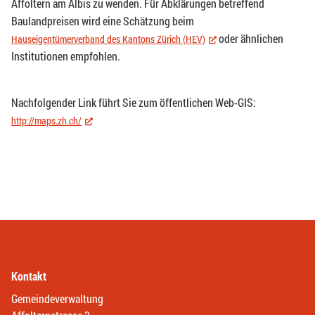
Affoltern am Albis zu wenden. Für Abklärungen betreffend
Baulandpreisen wird eine Schätzung beim
oder ähnlichen
Hauseigentümerverband des Kantons Zürich (HEV)
(External Link)
Institutionen empfohlen.
Nachfolgender Link führt Sie zum öffentlichen Web-GIS:
http://maps.zh.ch/
(External Link)
Kontakt
Gemeindeverwaltung