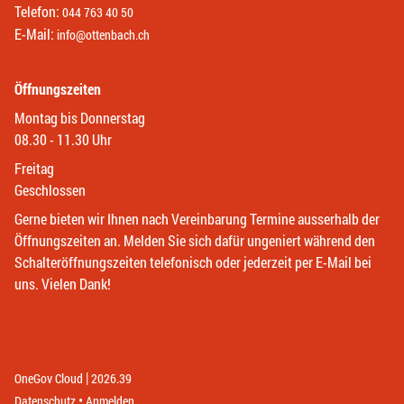
Telefon:
044 763 40 50
E-Mail:
info@ottenbach.ch
Öffnungszeiten
Montag bis Donnerstag
08.30 - 11.30 Uhr
Freitag
Geschlossen
Gerne bieten wir Ihnen nach Vereinbarung Termine ausserhalb der
Öffnungszeiten an. Melden Sie sich dafür ungeniert während den
Schalteröffnungszeiten telefonisch oder jederzeit per E-Mail bei
uns. Vielen Dank!
|
(External Link)
(External Link)
OneGov Cloud
2026.39
(External Link)
Datenschutz
Anmelden