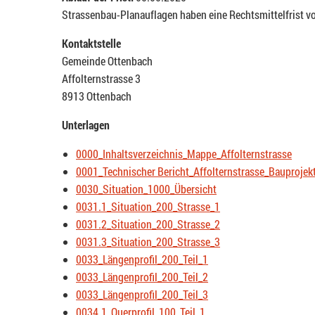
Strassenbau-Planauflagen haben eine Rechtsmittelfrist v
Kontaktstelle
Gemeinde Ottenbach
Affolternstrasse 3
8913 Ottenbach
Unterlagen
0000_Inhaltsverzeichnis_Mappe_Affolternstrasse
0001_Technischer Bericht_Affolternstrasse_Bauprojek
0030_Situation_1000_Übersicht
0031.1_Situation_200_Strasse_1
0031.2_Situation_200_Strasse_2
0031.3_Situation_200_Strasse_3
0033_Längenprofil_200_Teil_1
0033_Längenprofil_200_Teil_2
0033_Längenprofil_200_Teil_3
0034.1_Querprofil_100_Teil_1