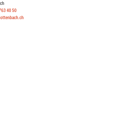
ach
763 40 50
ottenbach.ch