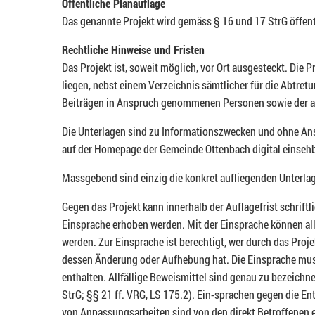
Öffentliche Planauflage
Das genannte Projekt wird gemäss § 16 und 17 StrG öffent
Rechtliche Hinweise und Fristen
Das Projekt ist, soweit möglich, vor Ort ausgesteckt. Die
liegen, nebst einem Verzeichnis sämtlicher für die Abtret
Beiträgen in Anspruch genommenen Personen sowie der an 
Die Unterlagen sind zu Informationszwecken und ohne Ansp
auf der Homepage der Gemeinde Ottenbach digital einsehb
Massgebend sind einzig die konkret aufliegenden Unterlag
Gegen das Projekt kann innerhalb der Auflagefrist schriftli
Einsprache erhoben werden. Mit der Einsprache können al
werden. Zur Einsprache ist berechtigt, wer durch das Proje
dessen Änderung oder Aufhebung hat. Die Einsprache mu
enthalten. Allfällige Beweismittel sind genau zu bezeichn
StrG; §§ 21 ff. VRG, LS 175.2). Ein-sprachen gegen die 
von Anpassungsarbeiten sind von den direkt Betroffenen eb