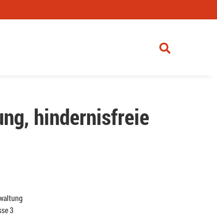
ng, hindernisfreie
waltung
sse 3