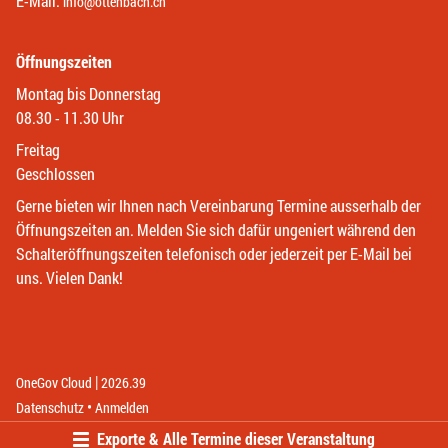
E-Mail:
info@ottenbach.ch
Öffnungszeiten
Montag bis Donnerstag
08.30 - 11.30 Uhr
Freitag
Geschlossen
Gerne bieten wir Ihnen nach Vereinbarung Termine ausserhalb der
Öffnungszeiten an. Melden Sie sich dafür ungeniert während den
Schalteröffnungszeiten telefonisch oder jederzeit per E-Mail bei
uns. Vielen Dank!
|
(External Link)
(External Link)
OneGov Cloud
2026.39
(External Link)
Datenschutz
Anmelden
Exporte & Alle Termine dieser Veranstaltung