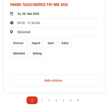
PANINI-TAUSCHBÖRSE FIFI WM 2026
Sa, 30. Mai 2026
09:30 - 11:30 Uhr
Bibliothek
Diverses
Jugend
Sport
Kultur
Bibliothek
Bildung
Mehr erfahren
Vous êtes sur la page
1
Vous êtes sur la page
2
Vous êtes sur la page
3
Vous êtes sur la page
4
Vous êtes sur la page
5
Vous êtes sur la page
6