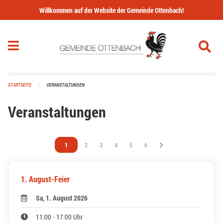
Navigation überspringen
Willkommen auf der Website der Gemeinde Ottenbach!
STARTSEITE
VERANSTALTUNGEN
Veranstaltungen
Vous êtes sur la page
1
Vous êtes sur la page
2
Vous êtes sur la page
3
Vous êtes sur la page
4
Vous êtes sur la page
5
Vous êtes sur la page
6
1. August-Feier
Sa, 1. August 2026
11:00 - 17:00 Uhr