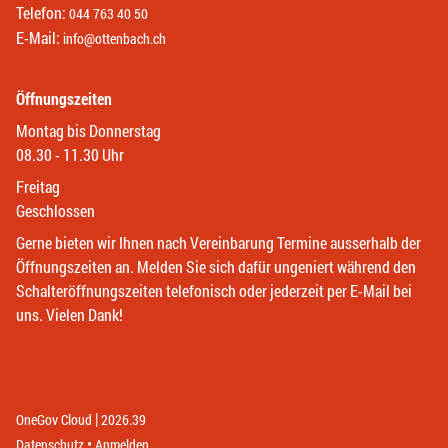
Telefon:
044 763 40 50
E-Mail:
info@ottenbach.ch
Öffnungszeiten
Montag bis Donnerstag
08.30 - 11.30 Uhr
Freitag
Geschlossen
Gerne bieten wir Ihnen nach Vereinbarung Termine ausserhalb der
Öffnungszeiten an. Melden Sie sich dafür ungeniert während den
Schalteröffnungszeiten telefonisch oder jederzeit per E-Mail bei
uns. Vielen Dank!
|
(External Link)
(External Link)
OneGov Cloud
2026.39
(External Link)
Datenschutz
Anmelden