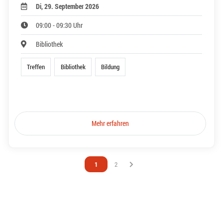
Di, 29. September 2026
09:00 - 09:30 Uhr
Bibliothek
Treffen
Bibliothek
Bildung
Mehr erfahren
Vous êtes sur la page
1
Vous êtes sur la page
2