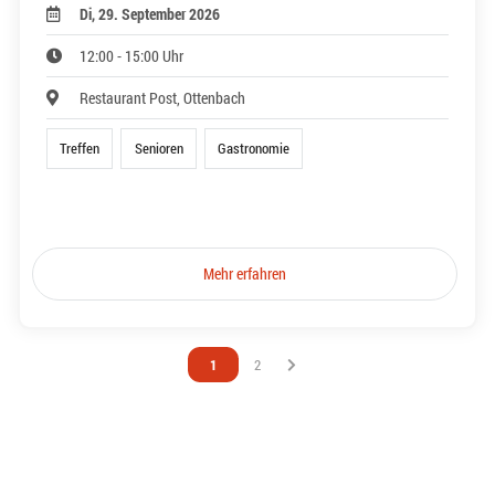
Di, 29. September 2026
12:00 - 15:00 Uhr
Restaurant Post, Ottenbach
Treffen
Senioren
Gastronomie
Mehr erfahren
Vous êtes sur la page
1
Vous êtes sur la page
2