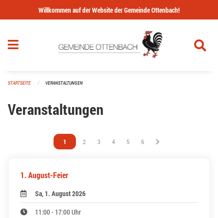
Navigation überspringen
Willkommen auf der Website der Gemeinde Ottenbach!
STARTSEITE
VERANSTALTUNGEN
Veranstaltungen
Vous êtes sur la page
1
Vous êtes sur la page
2
Vous êtes sur la page
3
Vous êtes sur la page
4
Vous êtes sur la page
5
Vous êtes sur la page
6
1. August-Feier
Sa, 1. August 2026
11:00 - 17:00 Uhr