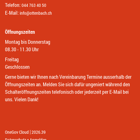
Telefon:
044 763 40 50
E-Mail:
info@ottenbach.ch
Öffnungszeiten
Montag bis Donnerstag
08.30 - 11.30 Uhr
Freitag
Geschlossen
Gerne bieten wir Ihnen nach Vereinbarung Termine ausserhalb der
Öffnungszeiten an. Melden Sie sich dafür ungeniert während den
Schalteröffnungszeiten telefonisch oder jederzeit per E-Mail bei
uns. Vielen Dank!
|
(External Link)
(External Link)
OneGov Cloud
2026.39
(External Link)
Datenschutz
Anmelden